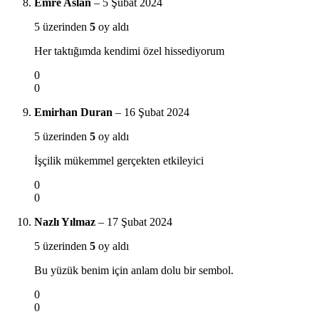
Emre Aslan
–
5 Şubat 2024
5 üzerinden
5
oy aldı
Her taktığımda kendimi özel hissediyorum
0
0
Emirhan Duran
–
16 Şubat 2024
5 üzerinden
5
oy aldı
İşçilik mükemmel gerçekten etkileyici
0
0
Nazlı Yılmaz
–
17 Şubat 2024
5 üzerinden
5
oy aldı
Bu yüzük benim için anlam dolu bir sembol.
0
0