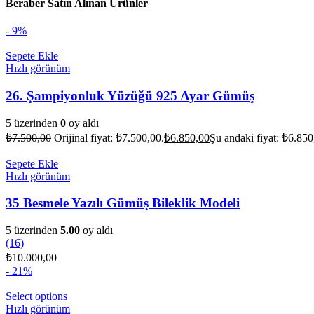
Beraber Satın Alınan Ürünler
- 9%
Sepete Ekle
Hızlı görünüm
26. Şampiyonluk Yüzüğü 925 Ayar Gümüş
5 üzerinden
0
oy aldı
₺
7.500,00
Orijinal fiyat: ₺7.500,00.
₺
6.850,00
Şu andaki fiyat: ₺6.850
Sepete Ekle
Hızlı görünüm
35 Besmele Yazılı Gümüş Bileklik Modeli
5 üzerinden
5.00
oy aldı
(16)
₺
10.000,00
- 21%
Select options
Hızlı görünüm