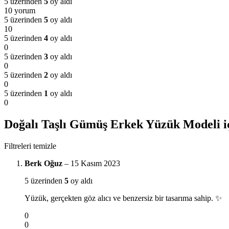
5 üzerinden
5
oy aldı
10 yorum
5 üzerinden
5
oy aldı
10
5 üzerinden
4
oy aldı
0
5 üzerinden
3
oy aldı
0
5 üzerinden
2
oy aldı
0
5 üzerinden
1
oy aldı
0
Doğalı Taşlı Gümüş Erkek Yüzük Modeli
i
Filtreleri temizle
Berk Oğuz
–
15 Kasım 2023
5 üzerinden
5
oy aldı
Yüzük, gerçekten göz alıcı ve benzersiz bir tasarıma sahip. ✨
0
0