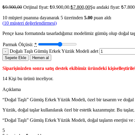
₺
9.900,00
Orijinal fiyat: ₺9.900,00.
₺
7.800,00
Şu andaki fiyat: ₺7.800
10
müşteri puanına dayanarak 5 üzerinden
5.00
puan aldı
(
10
müşteri değerlendirmesi)
Pençe kasa formatında tasarladığımız modelimiz gümüş olup doğal taşla
Parmak Ölçüsü:
*
Doğalı Taşlı Gümüş Erkek Yüzük Modeli adet
Sepete Ekle
Hemen al
Siparişinizden sonra satış destek ekibimiz üründeki kişiselleştirileb
14
Kişi bu ürünü inceliyor.
Açıklama
“Doğal Taşlı” Gümüş Erkek Yüzük Modeli, özel bir tasarım ve doğal ta
Yüzük, doğal taşlar kullanılarak özel bir estetik kazanmıştır. Bu taşlar
“Doğal Taşlı” Gümüş Erkek Yüzük Modeli, doğal taşların enerjisi ve zar
5