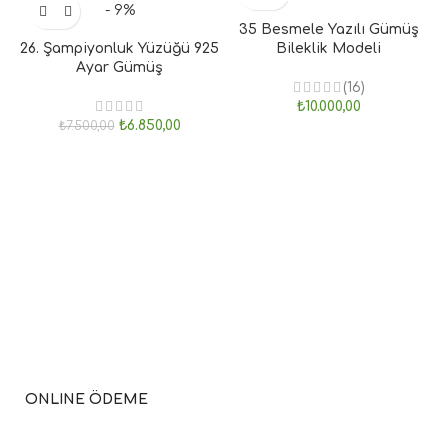
- 9%
35 Besmele Yazılı Gümüş
26. Şampiyonluk Yüzüğü 925
Bileklik Modeli
Ayar Gümüş
(16)
₺
10.000,00
₺
6.850,00
₺
7.500,00
ONLINE ÖDEME