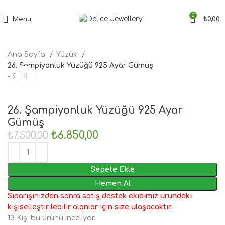
Tüm Siparişler'de Ücretsiz Kargo Fırsatı
0
Menü
₺
0,00
Ana Sayfa
Yüzük
26. Şampiyonluk Yüzüğü 925 Ayar Gümüş
Büyütmek için tıklayın
- 9%
26. Şampiyonluk Yüzüğü 925 Ayar
Gümüş
₺
6.850,00
₺
7.500,00
Sepete Ekle
Hemen Al
Siparişinizden sonra satış destek ekibimiz üründeki
kişiselleştirilebilir alanlar için size ulaşacaktır.
13
Kişi bu ürünü inceliyor.