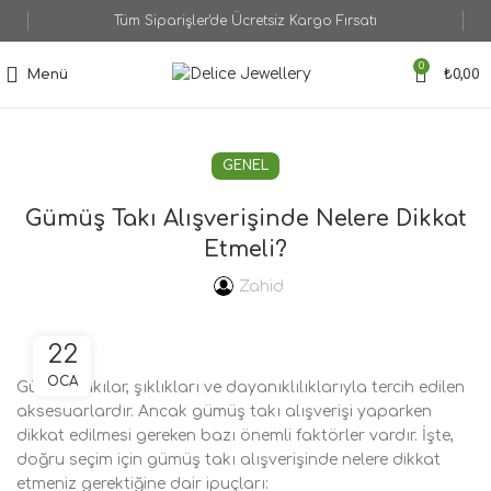
Tüm Siparişler'de Ücretsiz Kargo Fırsatı
0
Menü
₺
0,00
GENEL
Gümüş Takı Alışverişinde Nelere Dikkat
Etmeli?
Zahid
22
OCA
Gümüş takılar, şıklıkları ve dayanıklılıklarıyla tercih edilen
aksesuarlardır. Ancak gümüş takı alışverişi yaparken
dikkat edilmesi gereken bazı önemli faktörler vardır. İşte,
doğru seçim için gümüş takı alışverişinde nelere dikkat
etmeniz gerektiğine dair ipuçları: