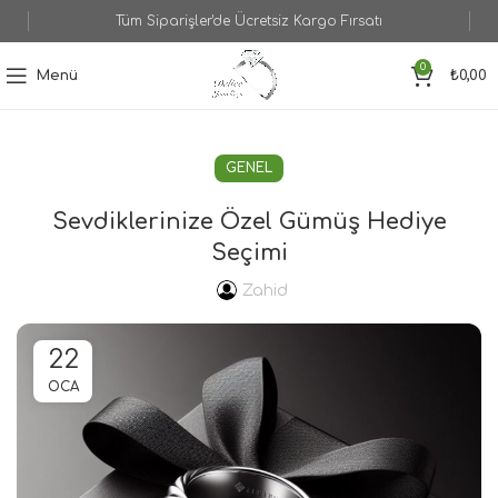
Tüm Siparişler'de Ücretsiz Kargo Fırsatı
0
Menü
₺
0,00
GENEL
Sevdiklerinize Özel Gümüş Hediye
Seçimi
Zahid
22
OCA