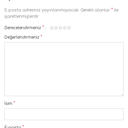
*
E-posta adresiniz yayınlanmayacak.
Gerekli alanlar
ile
işaretlenmişlerdir
*
Derecelendirmeniz
*
Değerlendirmeniz
*
İsim
*
E-posta