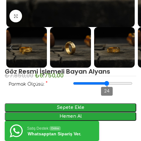
Büyütmek için tıklayın
Göz Resmi İşlemeli Bayan Alyans
₺
7.850,00
₺
6.750,00
*
Parmak Ölçüsü:
24
Sepete Ekle
Hemen Al
Satış Destek
Online
Whatsapptan Sipariş Ver.