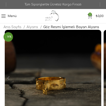
Tüm Siparişler'de Ücretsiz Kargo Fırsatı
0
Menü
₺
0,00
Ana Sayfa
Alyans
Göz Resmi İşlemeli Bayan Alyans
- 14%