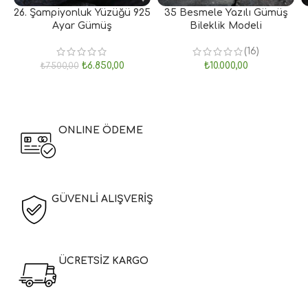
26. Şampiyonluk Yüzüğü 925
35 Besmele Yazılı Gümüş
Ayar Gümüş
Bileklik Modeli
(16)
₺
6.850,00
₺
10.000,00
₺
7.500,00
ONLINE ÖDEME
GÜVENLİ ALIŞVERİŞ
ÜCRETSİZ KARGO