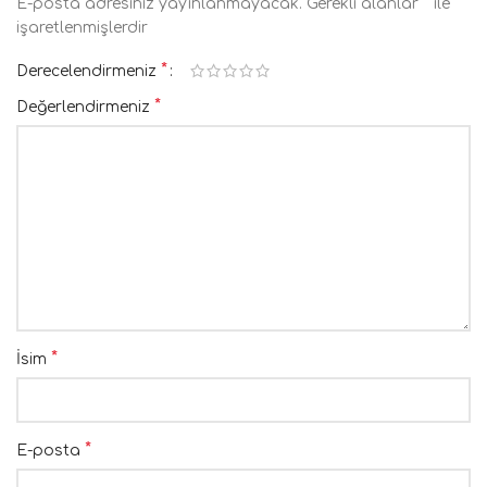
*
E-posta adresiniz yayınlanmayacak.
Gerekli alanlar
ile
işaretlenmişlerdir
*
Derecelendirmeniz
*
Değerlendirmeniz
*
İsim
*
E-posta