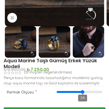
Büyütmek için tıklayın
Aqua Marine Taşlı Gümüş Erkek Yüzük
Modeli
₺
9.900,00
₺
7.250,00
(
10
müşteri değerlendirmesi)
Pençe kasa formatında tasarladığımız modelimiz gümüş
olup aqua marine taşı ve Gold kaplama ile süslenmiştir.
*
Parmak Ölçüsü:
24