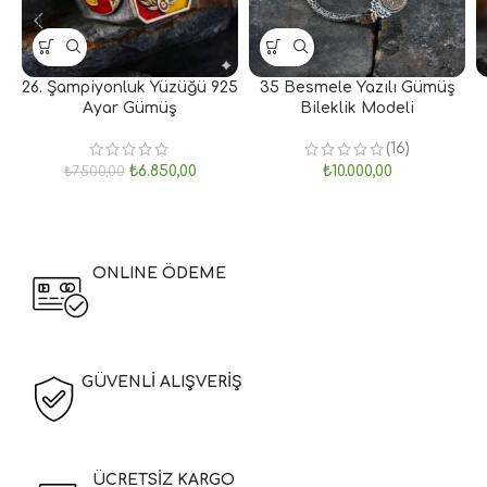
26. Şampiyonluk Yüzüğü 925
35 Besmele Yazılı Gümüş
Ayar Gümüş
Bileklik Modeli
(16)
₺
6.850,00
₺
10.000,00
₺
7.500,00
ONLINE ÖDEME
GÜVENLİ ALIŞVERİŞ
ÜCRETSİZ KARGO