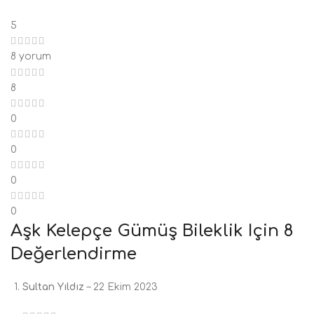
5
8 yorum
8
0
0
0
0
Aşk Kelepçe Gümüş Bileklik
Için 8
Değerlendirme
Sultan Yıldız
–
22 Ekim 2023