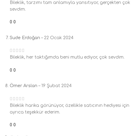
Bileklik, tarzımı tam anlamıyla yansıtıyor, gerçekten çok
sevdim.
0
0
Sude Erdoğan
–
22 Ocak 2024
Bileklik, her taktığımda beni mutlu ediyor, çok sevdim.
0
0
Ömer Arslan
–
19 Şubat 2024
Bileklik harika görünüyor, özellikle satıcının hediyesi için
ayrıca teşekkür ederim.
0
0