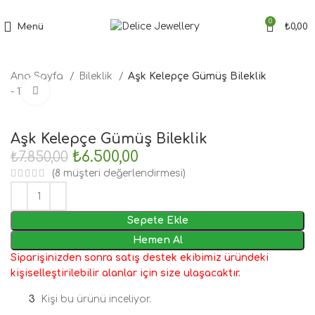
Tüm Siparişler'de Ücretsiz Kargo Fırsatı
0
Menü
₺
0,00
Ana Sayfa
Bileklik
Aşk Kelepçe Gümüş Bileklik
Büyütmek için tıklayın
- 17%
Aşk Kelepçe Gümüş Bileklik
₺
6.500,00
₺
7.850,00
(
8
müşteri değerlendirmesi)
Sepete Ekle
Hemen Al
Siparişinizden sonra satış destek ekibimiz üründeki
kişiselleştirilebilir alanlar için size ulaşacaktır.
3
Kişi bu ürünü inceliyor.