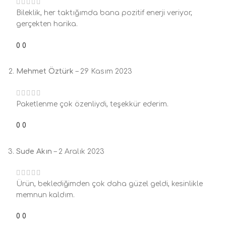
Bileklik, her taktığımda bana pozitif enerji veriyor,
gerçekten harika.
0
0
Mehmet Öztürk
–
29 Kasım 2023
Paketlenme çok özenliydi, teşekkür ederim.
0
0
Sude Akın
–
2 Aralık 2023
Ürün, beklediğimden çok daha güzel geldi, kesinlikle
memnun kaldım.
0
0