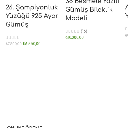
35 Besmele Yazılı
26. Şampiyonluk
Gümüş Bileklik
Yüzüğü 925 Ayar
Modeli
Gümüş
(16)
₺
₺
10.000,00
₺
6.850,00
₺
7.500,00