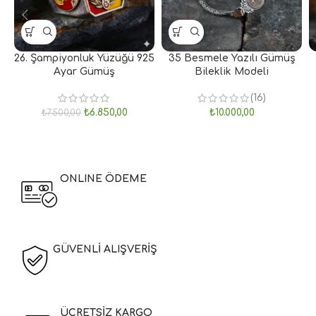
26. Şampiyonluk Yüzüğü 925
35 Besmele Yazılı Gümüş
Ayar Gümüş
Bileklik Modeli
(16)
₺
6.850,00
₺
10.000,00
₺
7.500,00
ONLINE ÖDEME
GÜVENLİ ALIŞVERİŞ
ÜCRETSİZ KARGO