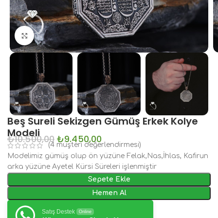
Büyütmek için tıklayın
Beş Sureli Sekizgen Gümüş Erkek Kolye
Modeli
₺
10.500,00
₺
9.450,00
(
4
müşteri değerlendirmesi)
Modelimiz gümüş olup ön yüzüne Felak,Nas,İhlas, Kafirun
arka yüzüne Ayetel Kürsi Süreleri işlenmiştir
Sepete Ekle
Hemen Al
Satış Destek
Online