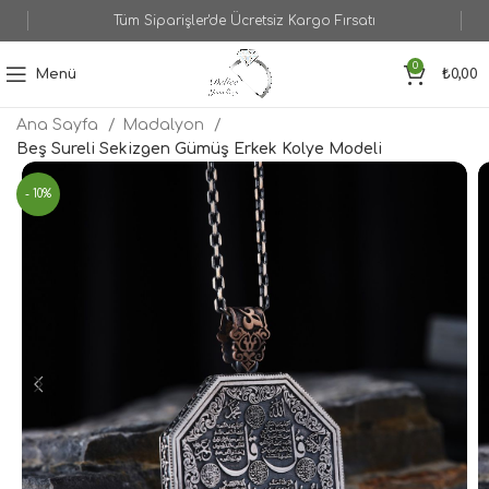
Tüm Siparişler'de Ücretsiz Kargo Fırsatı
0
Menü
₺
0,00
Ana Sayfa
Madalyon
Beş Sureli Sekizgen Gümüş Erkek Kolye Modeli
- 10%