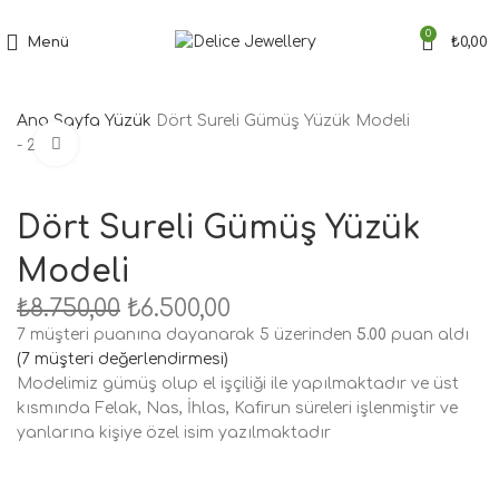
Tüm Siparişler'de Ücretsiz Kargo Fırsatı
0
Menü
₺
0,00
Ana Sayfa
Yüzük
Dört Sureli Gümüş Yüzük Modeli
Büyütmek için tıklayın
- 26%
Dört Sureli Gümüş Yüzük
Modeli
₺
8.750,00
₺
6.500,00
7
müşteri puanına dayanarak 5 üzerinden
5.00
puan aldı
(
7
müşteri değerlendirmesi)
Modelimiz gümüş olup el işçiliği ile yapılmaktadır ve üst
kısmında Felak, Nas, İhlas, Kafirun süreleri işlenmiştir ve
yanlarına kişiye özel isim yazılmaktadır