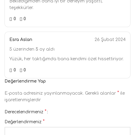
Beklediğimden daha iyi bir deneyim yaşattı,
teşekkürler.
0
0
Esra Aslan
26 Şubat 2024
5 üzerinden
5
oy aldı
Yüzük, her taktığımda bana kendimi özel hissettiriyor.
0
0
Değerlendirme Yap
*
E-posta adresiniz yayınlanmayacak.
Gerekli alanlar
ile
işaretlenmişlerdir
*
Derecelendirmeniz
*
Değerlendirmeniz