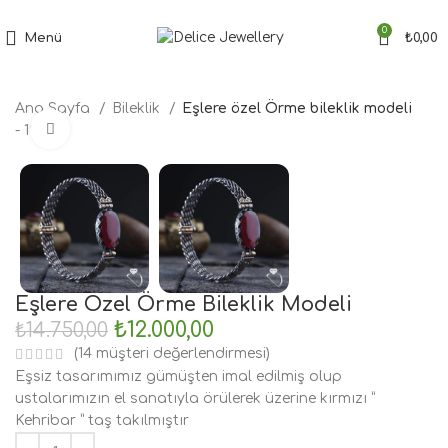
Tüm Siparişler'de Ücretsiz Kargo Fırsatı
0
Menü
₺
0,00
Ana Sayfa
Bileklik
Eşlere özel Örme bileklik modeli
Büyütmek için tıklayın
- 19%
Eşlere Özel Örme Bileklik Modeli
₺
12.000,00
₺
14.750,00
(
14
müşteri değerlendirmesi)
Eşsiz tasarımımız gümüşten imal edilmiş olup
ustalarımızın el sanatıyla örülerek üzerine kırmızı ”
Kehribar ” taş takılmıştır