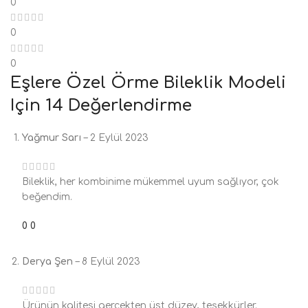
0
0
0
Eşlere Özel Örme Bileklik Modeli
Için 14 Değerlendirme
Yağmur Sarı
–
2 Eylül 2023
Bileklik, her kombinime mükemmel uyum sağlıyor, çok
beğendim.
0
0
Derya Şen
–
8 Eylül 2023
Ürünün kalitesi gerçekten üst düzey, teşekkürler.