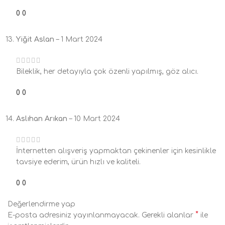
0
0
Yiğit Aslan
–
1 Mart 2024
Bileklik, her detayıyla çok özenli yapılmış, göz alıcı.
0
0
Aslıhan Arıkan
–
10 Mart 2024
İnternetten alışveriş yapmaktan çekinenler için kesinlikle
tavsiye ederim, ürün hızlı ve kaliteli.
0
0
Değerlendirme yap
*
E-posta adresiniz yayınlanmayacak.
Gerekli alanlar
ile