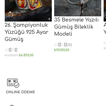
35 Besmele Yazılı
26. Şampiyonluk
Gümüş Bileklik
Yüzüğü 925 Ayar
Modeli
Gümüş
(16)
₺
₺
10.000,00
₺
6.850,00
₺
7.500,00
ONLINE ÖDEME