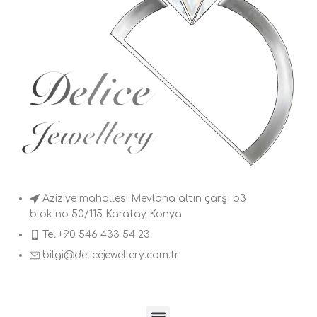
Aziziye mahallesi Mevlana altın çarşı b3
blok no 50/115 Karatay Konya
Tel:+90 546 433 54 23
bilgi@delicejewellery.com.tr