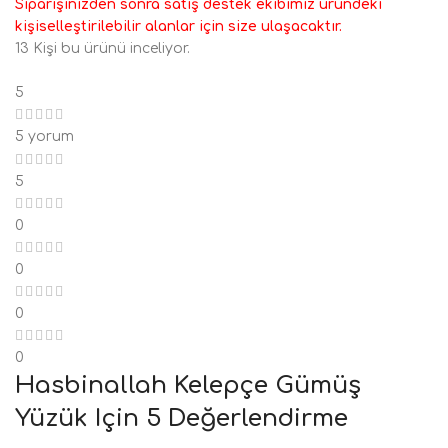
Siparişinizden sonra satış destek ekibimiz üründeki
kişiselleştirilebilir alanlar için size ulaşacaktır.
13
Kişi bu ürünü inceliyor.
5
5 yorum
5
0
0
0
0
Hasbinallah Kelepçe Gümüş
Yüzük
Için 5 Değerlendirme