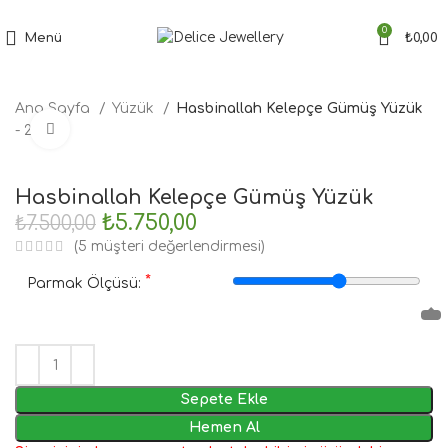
Tüm Siparişler'de Ücretsiz Kargo Fırsatı
0
Menü
₺
0,00
Ana Sayfa
Yüzük
Hasbinallah Kelepçe Gümüş Yüzük
Büyütmek için tıklayın
- 23%
Hasbinallah Kelepçe Gümüş Yüzük
₺
5.750,00
₺
7.500,00
(
5
müşteri değerlendirmesi)
*
Parmak Ölçüsü:
Sepete Ekle
Hemen Al