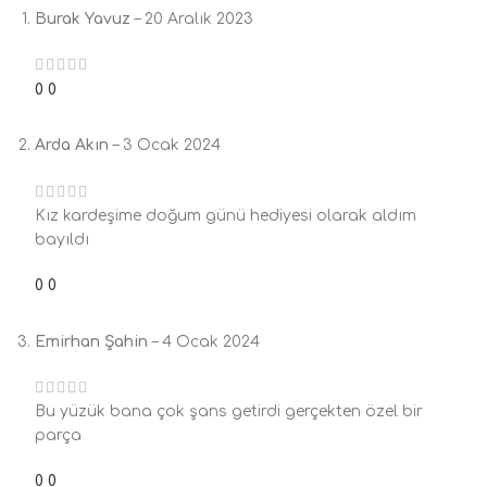
Burak Yavuz
–
20 Aralık 2023
0
0
Arda Akın
–
3 Ocak 2024
Kız kardeşime doğum günü hediyesi olarak aldım
bayıldı
0
0
Emirhan Şahin
–
4 Ocak 2024
Bu yüzük bana çok şans getirdi gerçekten özel bir
parça
0
0