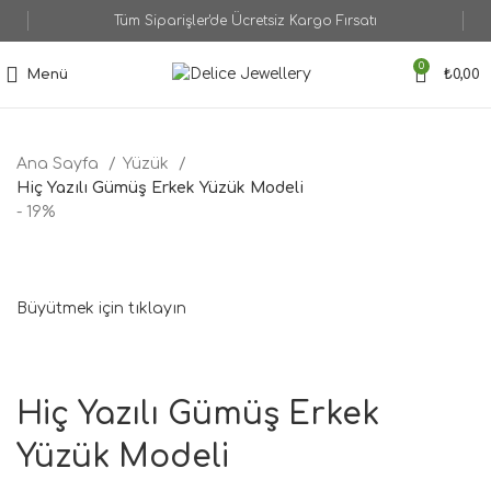
Tüm Siparişler'de Ücretsiz Kargo Fırsatı
0
Menü
₺
0,00
Ana Sayfa
Yüzük
Hiç Yazılı Gümüş Erkek Yüzük Modeli
- 19%
Büyütmek için tıklayın
Hiç Yazılı Gümüş Erkek
Yüzük Modeli