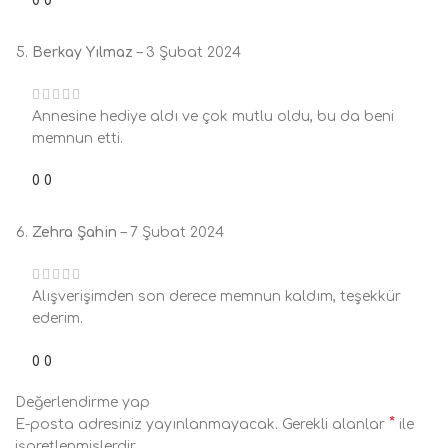
0
0
Berkay Yılmaz
–
3 Şubat 2024
Annesine hediye aldı ve çok mutlu oldu, bu da beni
memnun etti.
0
0
Zehra Şahin
–
7 Şubat 2024
Alışverişimden son derece memnun kaldım, teşekkür
ederim.
0
0
Değerlendirme yap
*
E-posta adresiniz yayınlanmayacak.
Gerekli alanlar
ile
işaretlenmişlerdir