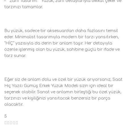
– **Zarif Tasarım:** Yüzük, zarif detaylarıyla dikkat çeker ve
tarzınızı tamamlar.
Bu yüzük, sadece bir aksesuardan daha fazlasını temsil
eder. Minimalist tasarımıyla modern bir tarzı yansıtırken,
“HİÇ” yazısıyla da derin bir anlam taşır. Her detayıyla
özenle işlenmiş olan bu yüzük, sahibine güçlü bir ifade ve
tarz sunar.
Eğer siz de anlam dolu ve özel bir yüzük arıyorsanız, Saat
Hiç Yazılı Gümüş Erkek Yüzük Modeli sizin için ideal bir
seçenek olabilir. Sanat ve anlamın birleştiği bu özel yüzük,
tarzınızı ve kişiliğinizi yansıtacak benzersiz bir parça
olacaktır.
5