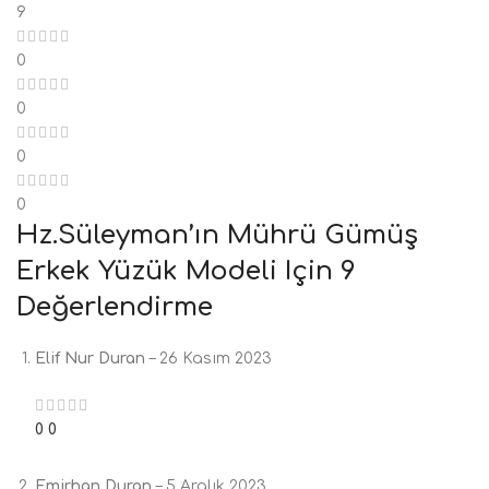
9
0
0
0
0
Hz.Süleyman’ın Mührü Gümüş
Erkek Yüzük Modeli
Için 9
Değerlendirme
Elif Nur Duran
–
26 Kasım 2023
0
0
Emirhan Duran
–
5 Aralık 2023