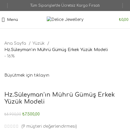
Tüm Siparişler'de Ücretsiz Kargo Fırsatı
Menü
₺
0,00
Ana Sayfa
Yüzük
Hz.Süleyman’ın Mührü Gümüş Erkek Yüzük Modeli
- 16%
Büyütmek için tıklayın
Hz.Süleyman’ın Mührü Gümüş Erkek
Yüzük Modeli
₺
7.500,00
₺
8.900,00
(
9
müşteri değerlendirmesi)