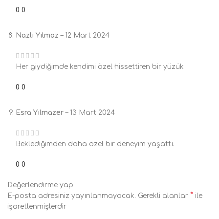
0
0
Nazlı Yılmaz
–
12 Mart 2024
Her giydiğimde kendimi özel hissettiren bir yüzük
0
0
Esra Yılmazer
–
13 Mart 2024
Beklediğimden daha özel bir deneyim yaşattı.
0
0
Değerlendirme yap
*
E-posta adresiniz yayınlanmayacak.
Gerekli alanlar
ile
işaretlenmişlerdir