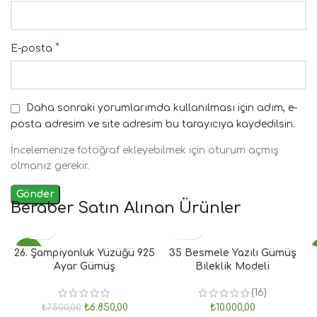
*
E-posta
Daha sonraki yorumlarımda kullanılması için adım, e-
posta adresim ve site adresim bu tarayıcıya kaydedilsin.
İncelemenize fotoğraf ekleyebilmek için oturum açmış
olmanız gerekir.
Beraber Satın Alınan Ürünler
26. Şampiyonluk Yüzüğü 925
- 9%
35 Besmele Yazılı Gümüş
Ayar Gümüş
Bileklik Modeli
(16)
₺
6.850,00
₺
10.000,00
₺
7.500,00