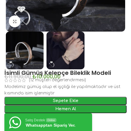
Büyütmek için tıklayın
İsimli Gümüş Kelepçe Bileklik Modeli
₺
11.900,00
₺
10.000,00
(
12
müşteri değerlendirmesi)
Modelimiz gümüş olup el işçiliği ile yapılmaktadır ve üst
kısmında isim işlenmiştir
Sepete Ekle
Hemen Al
Satış Destek
Online
Whatsapptan Sipariş Ver.