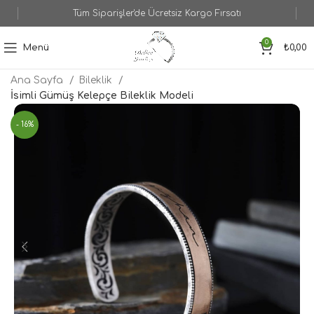
Tüm Siparişler'de Ücretsiz Kargo Fırsatı
0
Menü
₺
0,00
Ana Sayfa
Bileklik
İsimli Gümüş Kelepçe Bileklik Modeli
- 16%