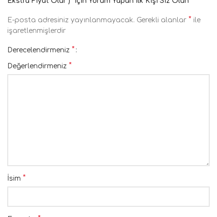
Ekstra Fiyat Olur )” Için Yorum Yapan Ilk Kişi Siz Olun
*
E-posta adresiniz yayınlanmayacak.
Gerekli alanlar
ile
işaretlenmişlerdir
*
Derecelendirmeniz
*
Değerlendirmeniz
*
İsim