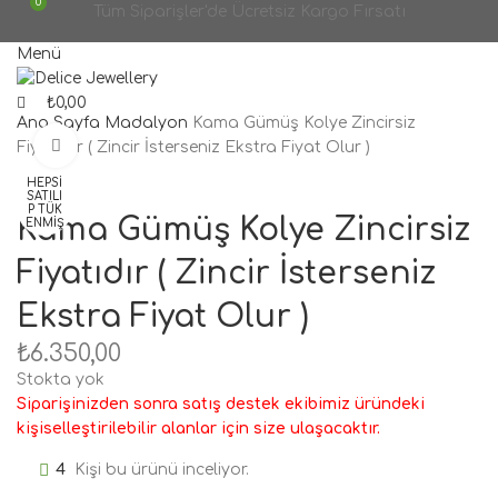
0
Tüm Siparişler'de Ücretsiz Kargo Fırsatı
Menü
₺
0,00
Ana Sayfa
Madalyon
Kama Gümüş Kolye Zincirsiz
Büyütmek için tıklayın
Fiyatıdır ( Zincir İsterseniz Ekstra Fiyat Olur )
HEPSI
SATILI
P TÜK
Kama Gümüş Kolye Zincirsiz
ENMIŞ
Fiyatıdır ( Zincir İsterseniz
Ekstra Fiyat Olur )
₺
6.350,00
Stokta yok
Siparişinizden sonra satış destek ekibimiz üründeki
kişiselleştirilebilir alanlar için size ulaşacaktır.
4
Kişi bu ürünü inceliyor.