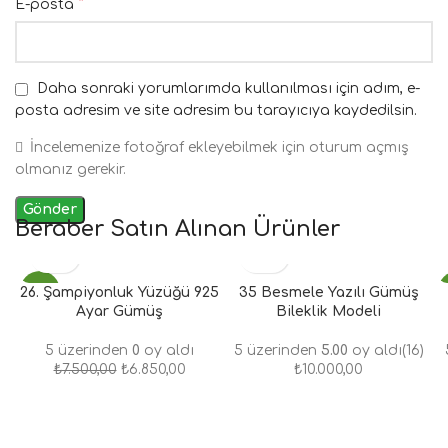
*
E-posta
Daha sonraki yorumlarımda kullanılması için adım, e-
posta adresim ve site adresim bu tarayıcıya kaydedilsin.
İncelemenize fotoğraf ekleyebilmek için oturum açmış
olmanız gerekir.
Beraber Satın Alınan Ürünler
26. Şampiyonluk Yüzüğü 925
- 9%
35 Besmele Yazılı Gümüş
Ayar Gümüş
Bileklik Modeli
5 üzerinden
0
oy aldı
5 üzerinden
5.00
oy aldı
(16)
₺
7.500,00
₺
6.850,00
₺
10.000,00