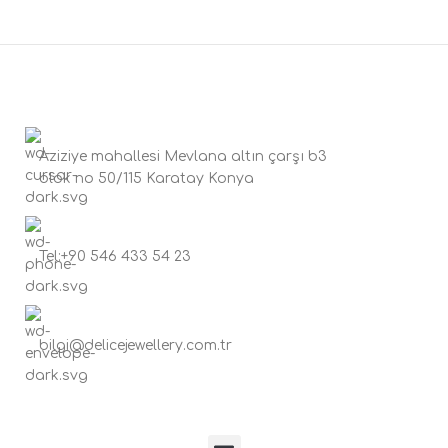
Aziziye mahallesi Mevlana altın çarşı b3
blok no 50/115 Karatay Konya
Tel:+90 546 433 54 23
bilgi@delicejewellery.com.tr