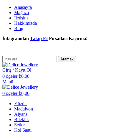
Anasayfa
Mağaza
İletişim
Hakkımızda
Blog
İntagramdan
Takip Et
Fırsatları Kaçırma!
Aramak
Giriş / Kayıt Ol
0
öğeler
₺
0,00
Menü
0
öğeler
₺
0,00
Yüzük
Madalyon
Alyans
Bileklik
Setler
Kol Saati