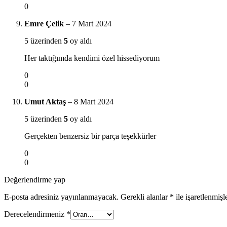
0
Emre Çelik
–
7 Mart 2024
5 üzerinden
5
oy aldı
Her taktığımda kendimi özel hissediyorum
0
0
Umut Aktaş
–
8 Mart 2024
5 üzerinden
5
oy aldı
Gerçekten benzersiz bir parça teşekkürler
0
0
Değerlendirme yap
E-posta adresiniz yayınlanmayacak.
Gerekli alanlar
*
ile işaretlenmişl
Derecelendirmeniz
*