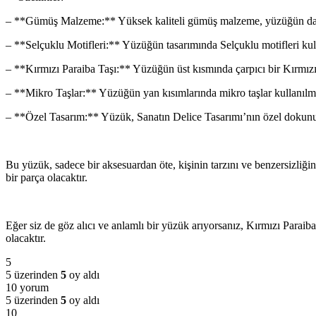
– **Gümüş Malzeme:** Yüksek kaliteli gümüş malzeme, yüzüğün dayanık
– **Selçuklu Motifleri:** Yüzüğün tasarımında Selçuklu motifleri kull
– **Kırmızı Paraiba Taşı:** Yüzüğün üst kısmında çarpıcı bir Kırmızı 
– **Mikro Taşlar:** Yüzüğün yan kısımlarında mikro taşlar kullanılmıştı
– **Özel Tasarım:** Yüzük, Sanatın Delice Tasarımı’nın özel dokunuşuyl
Bu yüzük, sadece bir aksesuardan öte, kişinin tarzını ve benzersizliğin
bir parça olacaktır.
Eğer siz de göz alıcı ve anlamlı bir yüzük arıyorsanız, Kırmızı Parai
olacaktır.
5
5 üzerinden
5
oy aldı
10 yorum
5 üzerinden
5
oy aldı
10