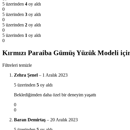
5 üzerinden
4
oy aldı
0
5 üzerinden
3
oy aldı
0
5 üzerinden
2
oy aldı
0
5 üzerinden
1
oy aldı
0
Kırmızı Paraiba Gümüş Yüzük Modeli
içi
Filtreleri temizle
Zehra Şenel
–
1 Aralık 2023
5 üzerinden
5
oy aldı
Beklediğimden daha özel bir deneyim yaşattı
0
0
Baran Demirtaş
–
20 Aralık 2023
5 üzerinden
5
oy aldı