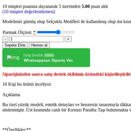
10
müşteri puanına dayanarak 5 üzerinden
5.00
puan aldı
(
10
müşteri değerlendirmesi)
Modelimiz gümüş olup Selçuklu Motifleri ile kullanılmış olup üst kısmı
Parmak Ölçüsü:
*
Sepete Ekle
Hemen al
Satış Destek
Online
Whatsapptan Sipariş Ver.
Siparişinizden sonra satış destek ekibimiz üründeki kişiselleştirileb
16
Kişi bu ürünü inceliyor.
Açıklama
Bu özel yüzük modeli, estetik detayları ve benzersiz tasarımıyla dikka
süslenmiştir. Üst kısmında canlı bir Kırmızı Paraiba Taşı bulunmakta ve
**Özellikler:**