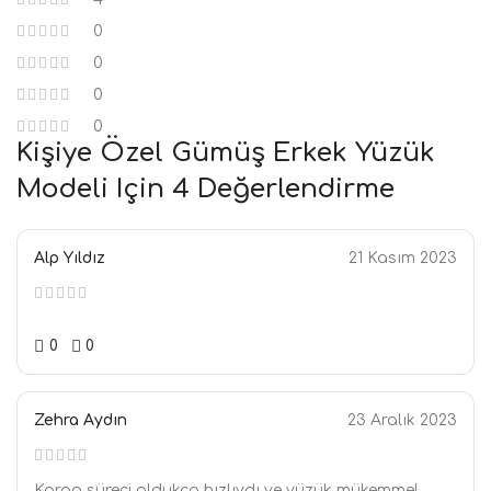
0
0
0
0
Kişiye Özel Gümüş Erkek Yüzük
Modeli
Için 4 Değerlendirme
Alp Yıldız
21 Kasım 2023
0
0
Zehra Aydın
23 Aralık 2023
Kargo süreci oldukça hızlıydı ve yüzük mükemmel