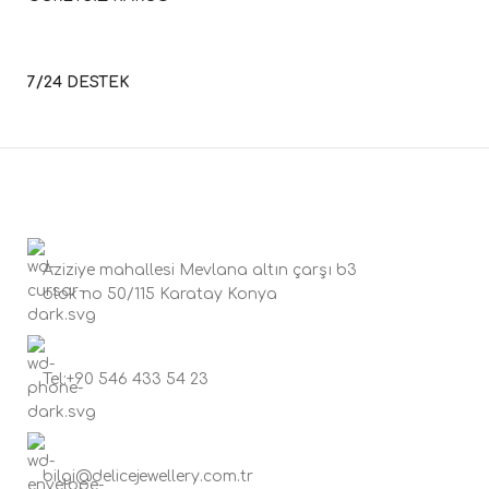
7/24 DESTEK
Aziziye mahallesi Mevlana altın çarşı b3
blok no 50/115 Karatay Konya
Tel:+90 546 433 54 23
bilgi@delicejewellery.com.tr