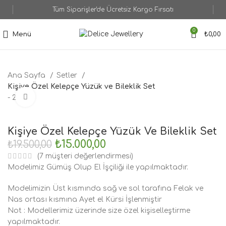
Tüm Siparişler'de Ücretsiz Kargo Fırsatı
0
Menü
₺
0,00
Ana Sayfa
Setler
Kişiye Özel Kelepçe Yüzük ve Bileklik Set
Büyütmek için tıklayın
- 23%
Kişiye Özel Kelepçe Yüzük Ve Bileklik Set
₺
15.000,00
₺
19.500,00
(
7
müşteri değerlendirmesi)
Modelimiz Gümüş Olup El İşçiliği ile yapılmaktadır.
Modelimizin Üst kısmında sağ ve sol tarafına Felak ve
Nas ortası kısmına Ayet el Kürsi İşlenmiştir
Not : Modellerimiz üzerinde size özel kişiselleştirme
yapılmaktadır.