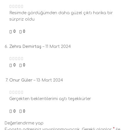
Resimde gördüğümden daha güzel çıktı harika bir
sürpriz oldu
0
0
Zehra Demirtaş
–
11 Mart 2024
0
0
Onur Güler
–
13 Mart 2024
Gerçekten beklentilerimi aştı teşekkürler
0
0
Değerlendirme yap
*
E-posta adresiniz yayınlanmayacak.
Gerekli alanlar
ile