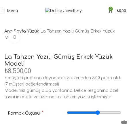
Tüm Siparişler'de Ücretsiz Kargo Fırsatı
0
Menü
₺
0,00
Ana Sayfa
Yüzük
La Tahzen Yazılı Gümüş Erkek Yüzük
Büyütmek için tıklayın
Modeli
La Tahzen Yazılı Gümüş Erkek Yüzük
Modeli
₺
8.500,00
7
müşteri puanına dayanarak 5 üzerinden
5.00
puan aldı
(
7
müşteri değerlendirmesi)
Modelimiz gümüş olup yanlarına Delice Tezgahına özel
tasarım motif ve üzerine La Tahzen yazısı işlenmiştir
*
Parmak Ölçüsü: