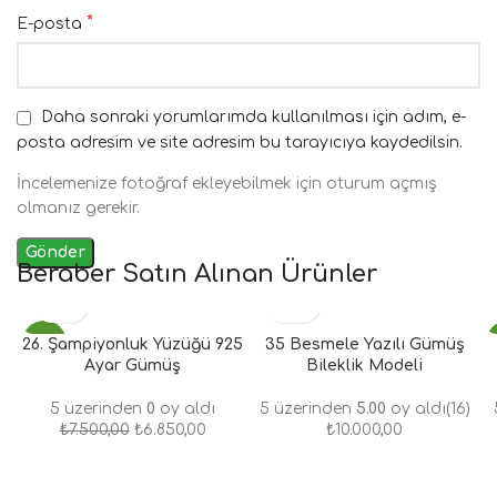
*
E-posta
Daha sonraki yorumlarımda kullanılması için adım, e-
posta adresim ve site adresim bu tarayıcıya kaydedilsin.
İncelemenize fotoğraf ekleyebilmek için oturum açmış
olmanız gerekir.
Beraber Satın Alınan Ürünler
26. Şampiyonluk Yüzüğü 925
- 9%
35 Besmele Yazılı Gümüş
Ayar Gümüş
Bileklik Modeli
5 üzerinden
0
oy aldı
5 üzerinden
5.00
oy aldı
(16)
₺
7.500,00
₺
6.850,00
₺
10.000,00