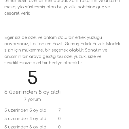
temsil eden özel bir semboldür. Zarif tasarımı ve anlamlı
mesajıyla süslenmiş olan bu yüzük, sahibine güç ve
cesaret verir.
Eğer siz de özel ve anlam dolu bir erkek yüzüğü
arıyorsanız, La Tahzen Yazılı Gümüş Erkek Yüzük Modeli
sizin için mükemmel bir seçenek olabilir. Sanatın ve
anlamın bir araya geldiği bu özel yüzük, size ve
sevdiklerinize özel bir hediye olacaktır.
5
5 üzerinden
5
oy aldı
7 yorum
5 üzerinden
5
oy aldı
7
5 üzerinden
4
oy aldı
0
5 üzerinden
3
oy aldı
0