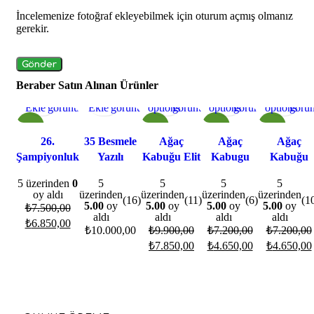
İncelemenize fotoğraf ekleyebilmek için oturum açmış olmanız
gerekir.
Beraber Satın Alınan Ürünler
Sepete
Hızlı
Sepete
Hızlı
Select
Hızlı
Select
Hızlı
Select
Hızlı
Ekle
görünüm
Ekle
görünüm
options
görünüm
options
görünüm
options
görü
- 9%
- 21%
- 35%
- 35%
26.
35 Besmele
Ağaç
Ağaç
Ağaç
Şampiyonluk
Yazılı
Kabuğu Elit
Kabugu
Kabuğu
Yüzüğü 925
Gümüş
Yüzük
Gümüş
Gümüş
5 üzerinden
0
5
5
5
5
Ayar Gümüş
Bileklik
Modeli
Yüzük
Yüzük
oy aldı
üzerinden
üzerinden
üzerinden
üzerinden
(16)
(11)
(6)
(1
Modeli
Modeli
Modeli
5.00
oy
5.00
oy
5.00
oy
5.00
oy
₺
7.500,00
aldı
aldı
aldı
aldı
₺
6.850,00
₺
10.000,00
₺
9.900,00
₺
7.200,00
₺
7.200,00
₺
7.850,00
₺
4.650,00
₺
4.650,00