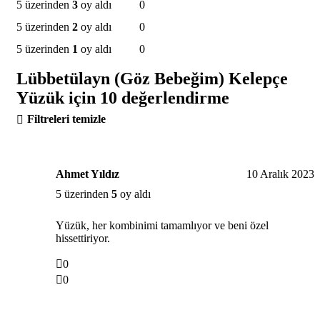
5 üzerinden
3
oy aldı
0
5 üzerinden
2
oy aldı
0
5 üzerinden
1
oy aldı
0
Lübbetülayn (Göz Bebeğim) Kelepçe
Yüzük
için 10 değerlendirme
Filtreleri temizle
Ahmet Yıldız
10 Aralık 2023
5 üzerinden
5
oy aldı
Yüzük, her kombinimi tamamlıyor ve beni özel
hissettiriyor.
0
0