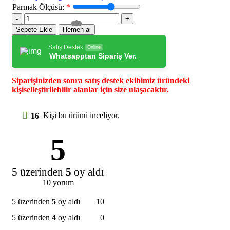
Parmak Ölçüsü:
*
Sepete Ekle
Hemen al
Satış Destek
Online
Whatsapptan Sipariş Ver.
Siparişinizden sonra satış destek ekibimiz üründeki
kişiselleştirilebilir alanlar için size ulaşacaktır.
16
Kişi bu ürünü inceliyor.
5
5 üzerinden
5
oy aldı
10 yorum
5 üzerinden
5
oy aldı
10
5 üzerinden
4
oy aldı
0