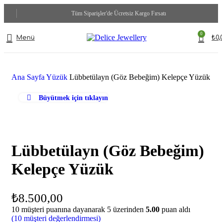
Tüm Siparişler'de Ücretsiz Kargo Fırsatı
0
Menü
₺
0,
Ana Sayfa
Yüzük
Lübbetülayn (Göz Bebeğim) Kelepçe Yüzük
Büyütmek için tıklayın
Lübbetülayn (Göz Bebeğim)
Kelepçe Yüzük
₺
8.500,00
10
müşteri puanına dayanarak 5 üzerinden
5.00
puan aldı
(
10
müşteri değerlendirmesi)