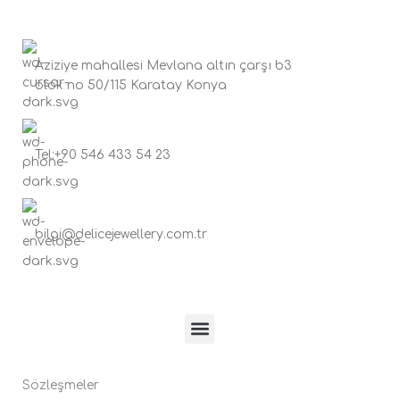
Aziziye mahallesi Mevlana altın çarşı b3
blok no 50/115 Karatay Konya
Tel:+90 546 433 54 23
bilgi@delicejewellery.com.tr
Sözleşmeler