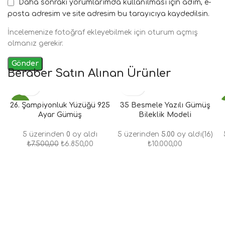
Daha sonraki yorumlarımda kullanılması için adım, e-
posta adresim ve site adresim bu tarayıcıya kaydedilsin.
İncelemenize fotoğraf ekleyebilmek için oturum açmış
olmanız gerekir.
Beraber Satın Alınan Ürünler
26. Şampiyonluk Yüzüğü 925
- 9%
35 Besmele Yazılı Gümüş
Ayar Gümüş
Bileklik Modeli
5 üzerinden
0
oy aldı
5 üzerinden
5.00
oy aldı
(16)
₺
7.500,00
₺
6.850,00
₺
10.000,00