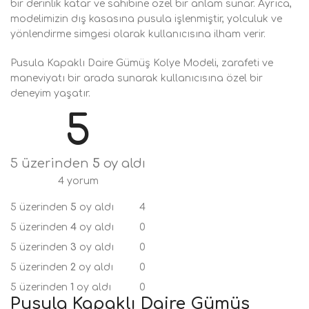
bir derinlik katar ve sahibine özel bir anlam sunar. Ayrıca,
modelimizin dış kasasına pusula işlenmiştir, yolculuk ve
yönlendirme simgesi olarak kullanıcısına ilham verir.
Pusula Kapaklı Daire Gümüş Kolye Modeli, zarafeti ve
maneviyatı bir arada sunarak kullanıcısına özel bir
deneyim yaşatır.
5
5 üzerinden
5
oy aldı
4 yorum
5 üzerinden
5
oy aldı
4
5 üzerinden
4
oy aldı
0
5 üzerinden
3
oy aldı
0
5 üzerinden
2
oy aldı
0
5 üzerinden
1
oy aldı
0
Pusula Kapaklı Daire Gümüş