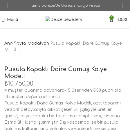
Tüm Siparişler'de Ücretsiz Kargo Fırsatı
0
Menü
₺
0,00
Ana Sayfa
Madalyon
Pusula Kapaklı Daire Gümüş Kolye
Büyütmek için tıklayın
Modeli
Pusula Kapaklı Daire Gümüş Kolye
Modeli
₺
10.750,00
4
müşteri puanına dayanarak 5 üzerinden
5.00
puan aldı
(
4
müşteri değerlendirmesi)
Pusula Kapaklı Daire Gümüş Kolye Modeli, özel tasarımı
ve zarif detaylarıyla dikkat çeker. El işçiliğiyle üretilen
gümüş kolye, kapaklı bir tasarıma sahiptir ve iç kısmına
Esma ül Hüsna işlenmiştir. Dış kasasında ise bir pusula
bulunur, kullanıcısına yolculuk ve yönlendirme simgesi