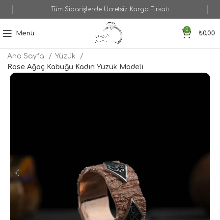
Tüm Siparişler'de Ücretsiz Kargo Fırsatı
0
Menü
₺
0,00
Ana Sayfa
Yüzük
Rose Ağaç Kabuğu Kadın Yüzük Modeli