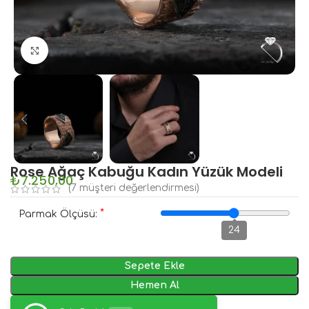
Büyütmek için tıklayın
Rose Ağaç Kabuğu Kadın Yüzük Modeli
₺
7.250,00
(
7
müşteri değerlendirmesi)
*
Parmak Ölçüsü:
24
Sepete Ekle
Hemen Al