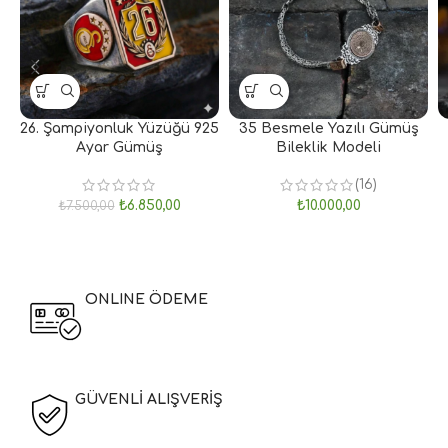
26. Şampiyonluk Yüzüğü 925
35 Besmele Yazılı Gümüş
Ayar Gümüş
Bileklik Modeli
(16)
₺
6.850,00
₺
10.000,00
₺
7.500,00
ONLINE ÖDEME
GÜVENLİ ALIŞVERİŞ