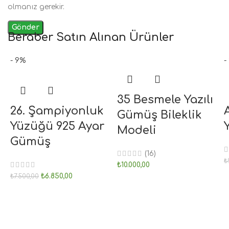
olmanız gerekir.
Beraber Satın Alınan Ürünler
- 9%
-
35 Besmele Yazılı
26. Şampiyonluk
Gümüş Bileklik
Yüzüğü 925 Ayar
Modeli
Gümüş
(16)
₺
₺
10.000,00
₺
6.850,00
₺
7.500,00