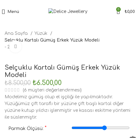
Tüm Siparişler'de Ücretsiz Kargo Fırsatı
0
Menü
₺
0,00
Ana Sayfa
Yüzük
Selçuklu Kartalı Gümüş Erkek Yüzük Modeli
Büyütmek için tıklayın
- 24%
Selçuklu Kartalı Gümüş Erkek Yüzük
Modeli
₺
6.500,00
₺
8.500,00
(
6
müşteri değerlendirmesi)
Modelimiz gümüş olup el işçiliği ile yapılmaktadır.
Yüzüğümüz çift taraflı bir yüzüne çift başlı kartal diğer
yüzüne kutup yıldızı işlenmiştir ve kasası eskitme yöntemi
ile süslenmiştir.
*
Parmak Ölçüsü: