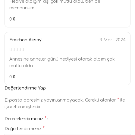
Hediye aldığım kişi çok mutlu oldu, ben de
memnunum.
0
0
Emirhan Aksoy
3 Mart 2024
Annesine anneler günü hediyesi olarak aldım çok
mutlu oldu
0
0
Değerlendirme Yap
*
E-posta adresiniz yayınlanmayacak.
Gerekli alanlar
ile
işaretlenmişlerdir
*
Derecelendirmeniz
*
Değerlendirmeniz