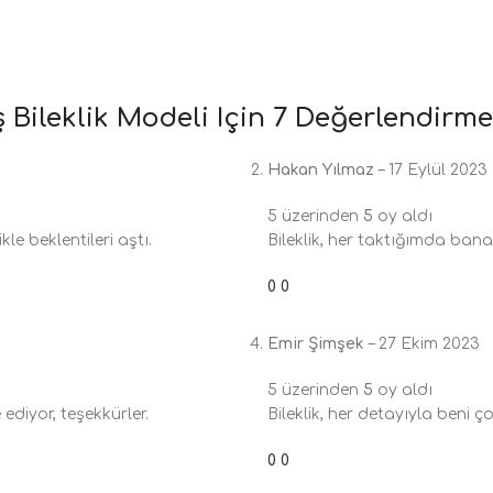
Bileklik Modeli
Için 7 Değerlendirme
Hakan Yılmaz
–
17 Eylül 2023
5 üzerinden
5
oy aldı
ikle beklentileri aştı.
Bileklik, her taktığımda bana 
0
0
Emir Şimşek
–
27 Ekim 2023
5 üzerinden
5
oy aldı
ediyor, teşekkürler.
Bileklik, her detayıyla beni ç
0
0