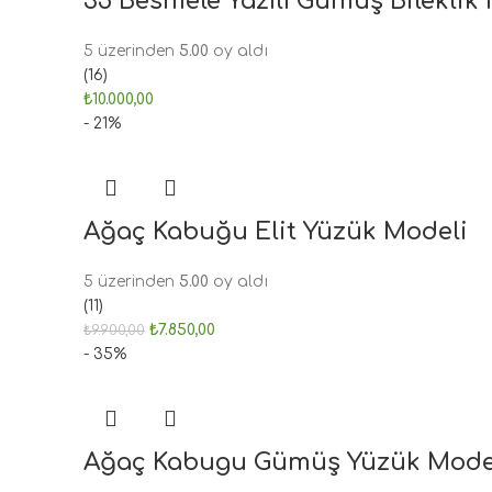
35 Besmele Yazılı Gümüş Bileklik
5 üzerinden
5.00
oy aldı
(16)
₺
10.000,00
- 21%
Ağaç Kabuğu Elit Yüzük Modeli
5 üzerinden
5.00
oy aldı
(11)
₺
7.850,00
₺
9.900,00
- 35%
Ağaç Kabugu Gümüş Yüzük Mode