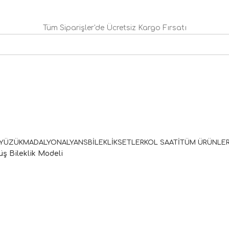
Tüm Siparişler'de Ücretsiz Kargo Fırsatı
YÜZÜK
MADALYON
ALYANS
BILEKLIK
SETLER
KOL SAATI
TÜM ÜRÜNLE
ş Bileklik Modeli