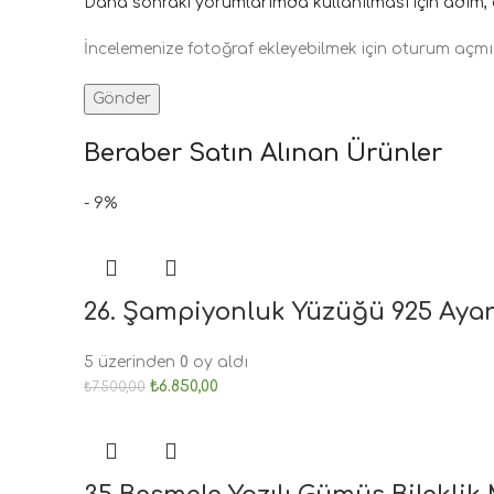
Daha sonraki yorumlarımda kullanılması için adım, e
İncelemenize fotoğraf ekleyebilmek için oturum açmı
Beraber Satın Alınan Ürünler
- 9%
26. Şampiyonluk Yüzüğü 925 Aya
5 üzerinden
0
oy aldı
₺
6.850,00
₺
7.500,00