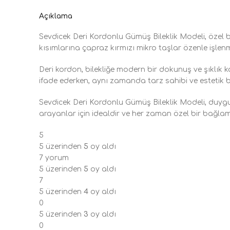
Açıklama
Sevdicek Deri Kordonlu Gümüş Bileklik Modeli, özel bir
kısımlarına çapraz kırmızı mikro taşlar özenle işlenmi
Deri kordon, bilekliğe modern bir dokunuş ve şıklık 
ifade ederken, aynı zamanda tarz sahibi ve estetik b
Sevdicek Deri Kordonlu Gümüş Bileklik Modeli, duygul
arayanlar için idealdir ve her zaman özel bir bağlam
5
5 üzerinden
5
oy aldı
7 yorum
5 üzerinden
5
oy aldı
7
5 üzerinden
4
oy aldı
0
5 üzerinden
3
oy aldı
0