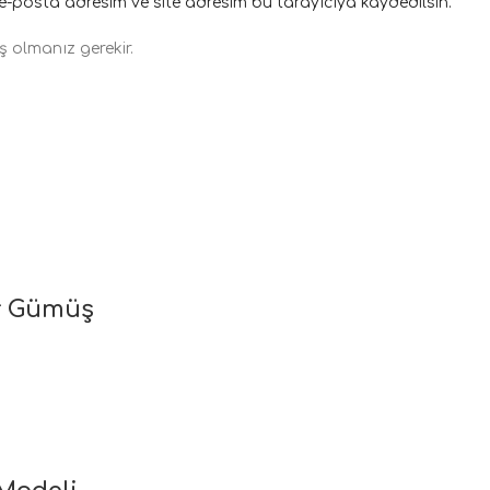
-posta adresim ve site adresim bu tarayıcıya kaydedilsin.
ş olmanız gerekir.
r Gümüş