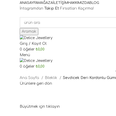
ANASAYFA
MAĞAZA
İLETIŞIM
HAKKIMIZDA
BLOG
İntagramdan
Takip Et
Fırsatları Kaçırma!
Aramak
Giriş / Kayıt Ol
0
öğeler
₺
0,00
Menü
0
öğeler
₺
0,00
Ana Sayfa
Bileklik
Sevdicek Deri Kordonlu Gümü
Ürünlere geri dön
Büyütmek için tıklayın