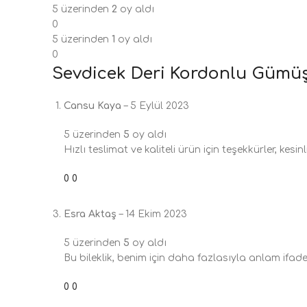
5 üzerinden
2
oy aldı
0
5 üzerinden
1
oy aldı
0
Sevdicek Deri Kordonlu Gümüş 
Cansu Kaya
–
5 Eylül 2023
5 üzerinden
5
oy aldı
Hızlı teslimat ve kaliteli ürün için teşekkürler, kesinl
0
0
Esra Aktaş
–
14 Ekim 2023
5 üzerinden
5
oy aldı
Bu bileklik, benim için daha fazlasıyla anlam ifade 
0
0