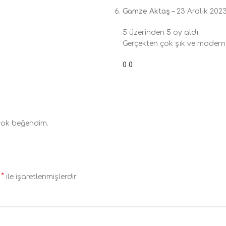
Gamze Aktaş
–
23 Aralık 202
5 üzerinden
5
oy aldı
Gerçekten çok şık ve modern
0
0
çok beğendim.
*
r
ile işaretlenmişlerdir