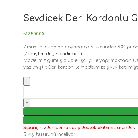
Sevdicek Deri Kordonlu G
₺
12.500,00
7
müşteri puanına dayanarak 5 üzerinden
5.00
puan
(
7
müşteri değerlendirmesi)
Modelimiz gümüş olup el işçiliği ile yapılmaktadır. Üs
yazılmıştır. Deri kordon ile modelimize şıklık katılmıştı
Siparişinizden sonra satış destek ekibimiz üründeki kiş
5
Kişi bu ürünü inceliyor.