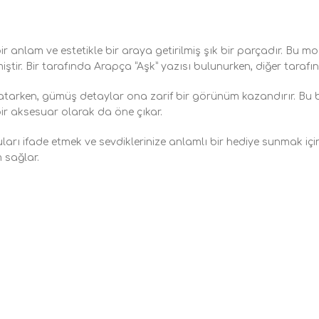
 anlam ve estetikle bir araya getirilmiş şık bir parçadır. Bu mode
ştir. Bir tarafında Arapça “Aşk” yazısı bulunurken, diğer tarafında
katarken, gümüş detaylar ona zarif bir görünüm kazandırır. Bu bi
ir aksesuar olarak da öne çıkar.
arı ifade etmek ve sevdiklerinize anlamlı bir hediye sunmak iç
 sağlar.