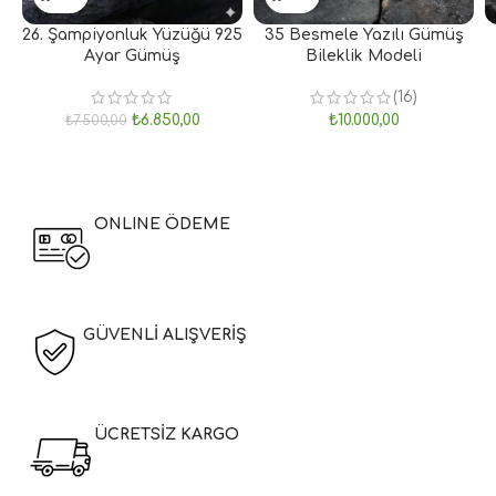
26. Şampiyonluk Yüzüğü 925
35 Besmele Yazılı Gümüş
Ayar Gümüş
Bileklik Modeli
(16)
₺
6.850,00
₺
10.000,00
₺
7.500,00
ONLINE ÖDEME
GÜVENLİ ALIŞVERİŞ
ÜCRETSİZ KARGO