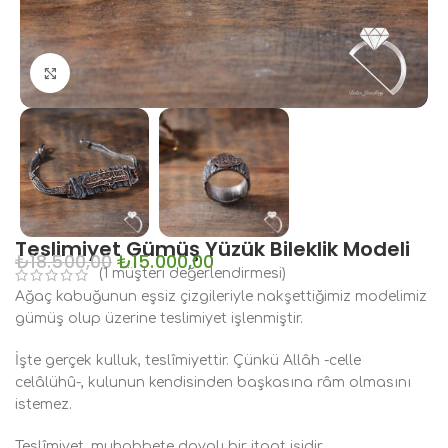
Büyütmek için tıklayın
Teslimiyet Gümüş Yüzük Bileklik Modeli
₺
18.500,00
₺
15.000,00
(
1
müşteri değerlendirmesi)
Ağaç kabuğunun eşsiz çizgileriyle nakşettiğimiz modelimiz
gümüş olup üzerine teslimiyet işlenmiştir.
İşte gerçek kulluk, teslîmiyettir. Çünkü Allâh -celle
celâlühû-, kulunun kendisinden başkasına râm olmasını
istemez.
Teslîmiyet, muhabbete dayalı bir itaat işidir.