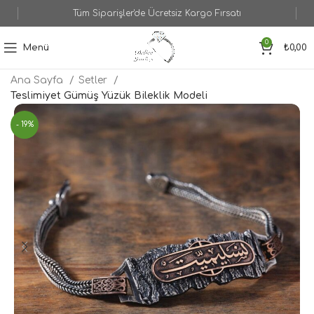
Tüm Siparişler'de Ücretsiz Kargo Fırsatı
0
Menü
₺
0,00
Ana Sayfa
Setler
Teslimiyet Gümüş Yüzük Bileklik Modeli
- 19%