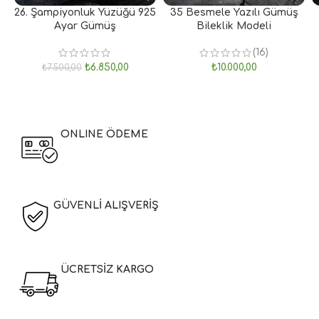
26. Şampiyonluk Yüzüğü 925
35 Besmele Yazılı Gümüş
Ayar Gümüş
Bileklik Modeli
(16)
₺
6.850,00
₺
10.000,00
₺
7.500,00
ONLINE ÖDEME
GÜVENLİ ALIŞVERİŞ
ÜCRETSİZ KARGO