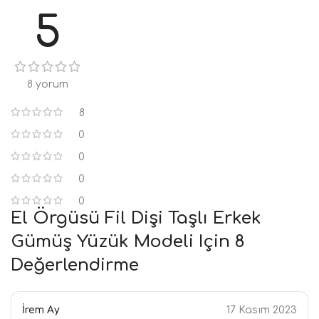
5
8 yorum
8
0
0
0
0
El Örgüsü Fil Dişi Taşlı Erkek
Gümüş Yüzük Modeli
Için 8
Değerlendirme
İrem Ay
17 Kasım 2023