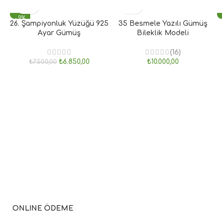
- 9%
26. Şampiyonluk Yüzüğü 925
35 Besmele Yazılı Gümüş
Ayar Gümüş
Bileklik Modeli
(16)
₺
6.850,00
₺
10.000,00
₺
7.500,00
ONLINE ÖDEME