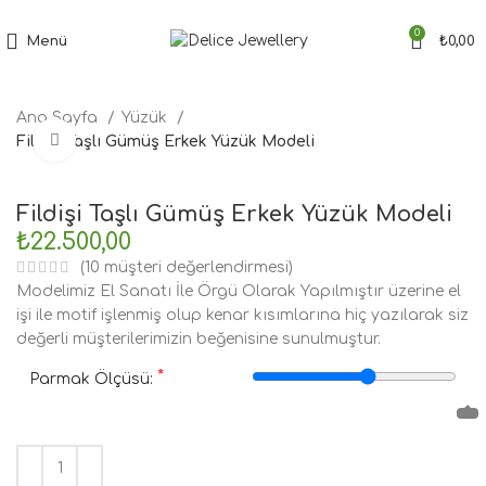
Tüm Siparişler'de Ücretsiz Kargo Fırsatı
0
Menü
₺
0,00
Ana Sayfa
Yüzük
Büyütmek için tıklayın
Fildişi Taşlı Gümüş Erkek Yüzük Modeli
Fildişi Taşlı Gümüş Erkek Yüzük Modeli
₺
22.500,00
(
10
müşteri değerlendirmesi)
Modelimiz El Sanatı İle Örgü Olarak Yapılmıştır üzerine el
işi ile motif işlenmiş olup kenar kısımlarına hiç yazılarak siz
değerli müşterilerimizin beğenisine sunulmuştur.
*
Parmak Ölçüsü: