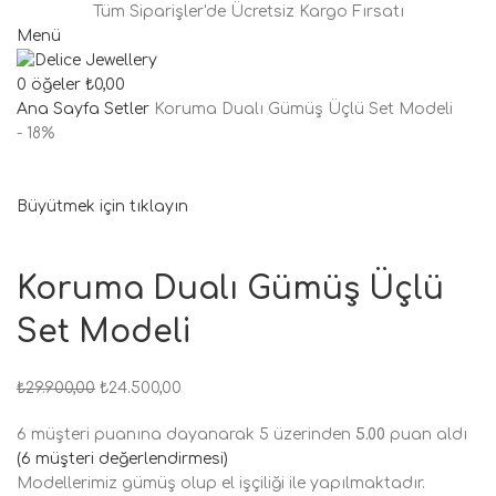
Tüm Siparişler'de Ücretsiz Kargo Fırsatı
Menü
0
öğeler
₺
0,00
Ana Sayfa
Setler
Koruma Dualı Gümüş Üçlü Set Modeli
- 18%
Büyütmek için tıklayın
Koruma Dualı Gümüş Üçlü
Set Modeli
₺
29.900,00
₺
24.500,00
6
müşteri puanına dayanarak 5 üzerinden
5.00
puan aldı
(
6
müşteri değerlendirmesi)
Modellerimiz gümüş olup el işçiliği ile yapılmaktadır.