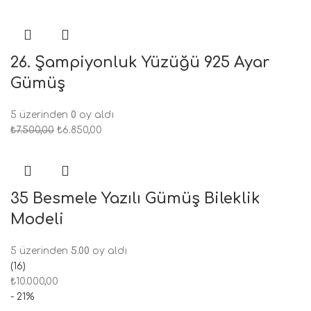
26. Şampiyonluk Yüzüğü 925 Ayar
Gümüş
5 üzerinden
0
oy aldı
₺
7.500,00
₺
6.850,00
35 Besmele Yazılı Gümüş Bileklik
Modeli
5 üzerinden
5.00
oy aldı
(16)
₺
10.000,00
- 21%