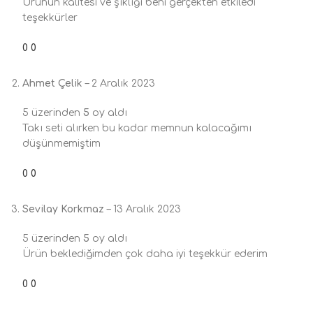
Ürünün kalitesi ve şıklığı beni gerçekten etkiledi
teşekkürler
0
0
Ahmet Çelik
–
2 Aralık 2023
5 üzerinden
5
oy aldı
Takı seti alırken bu kadar memnun kalacağımı
düşünmemiştim
0
0
Sevilay Korkmaz
–
13 Aralık 2023
5 üzerinden
5
oy aldı
Ürün beklediğimden çok daha iyi teşekkür ederim
0
0