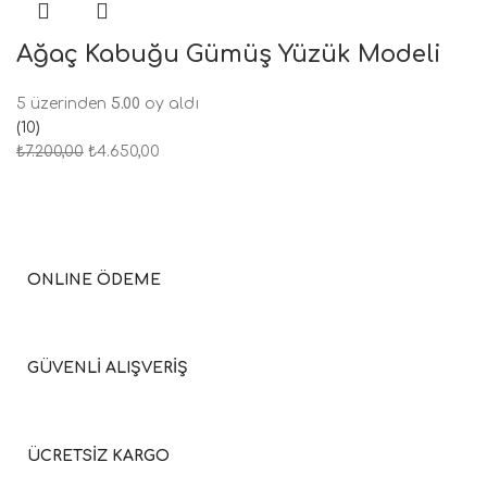
Ağaç Kabuğu Gümüş Yüzük Modeli
5 üzerinden
5.00
oy aldı
(10)
₺
7.200,00
₺
4.650,00
ONLINE ÖDEME
GÜVENLİ ALIŞVERİŞ
ÜCRETSİZ KARGO