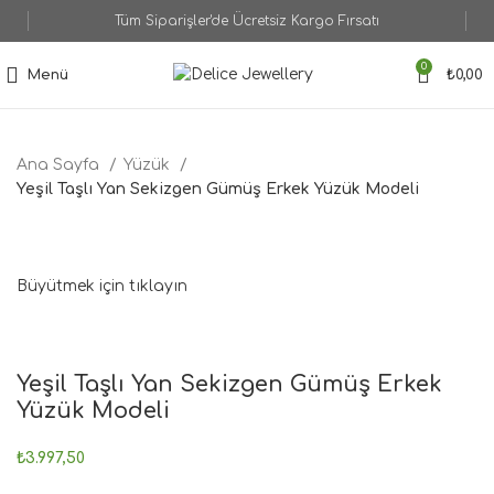
Tüm Siparişler'de Ücretsiz Kargo Fırsatı
0
Menü
₺
0,00
Ana Sayfa
Yüzük
Yeşil Taşlı Yan Sekizgen Gümüş Erkek Yüzük Modeli
Büyütmek için tıklayın
Yeşil Taşlı Yan Sekizgen Gümüş Erkek
Yüzük Modeli
₺
3.997,50