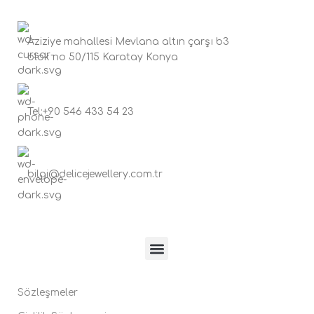
Aziziye mahallesi Mevlana altın çarşı b3
blok no 50/115 Karatay Konya
Tel:+90 546 433 54 23
bilgi@delicejewellery.com.tr
Sözleşmeler